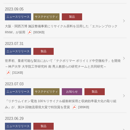
2023.09.05
ニュースリリース
サステナビリティ
製品
大阪・関西万博 施設整備事業にリサイクル原料を活用した「エスレンブロック
RNW」が採用
[993KB]
2023.07.31
ニュースリリース
製品
世界初、量産可能な製法において「テクポリマー ポリイミド中空微粒子」を開発
～神戸大学 大学院工学研究科 南 秀人教授らの研究チームと共同研究～
[311KB]
2023.07.03
ニュースリリース
サステナビリティ
お知らせ
製品
『リチウムイオン電池 100％リサイクル緩衝材採用と収納効率最大化の取り組
み』が、第24 回物流環境大賞で特別賞を受賞
[389KB]
2023.06.29
ニュースリリース
製品