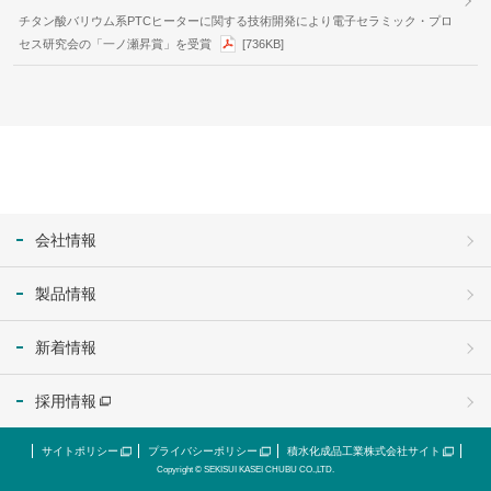
チタン酸バリウム系PTCヒーターに関する技術開発により電子セラミック・プロ
セス研究会の「一ノ瀬昇賞」を受賞
[736KB]
会社情報
製品情報
新着情報
採用情報
サイトポリシー
プライバシーポリシー
積水化成品工業株式会社サイト
Copyright © SEKISUI KASEI CHUBU CO.,LTD.