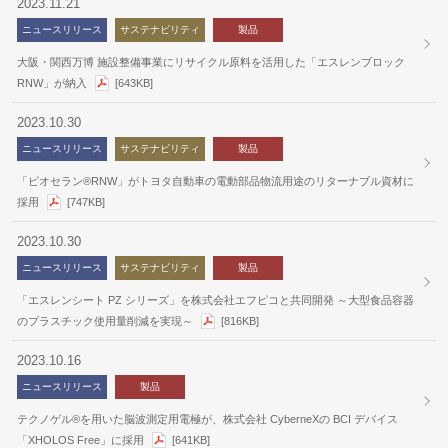
2023.11.21
ニュースリリース
サステナビリティ
製品
大阪・関西万博 施設整備事業にリサイクル原料を活用した「エスレンブロック
RNW」が納入
[643KB]
2023.10.30
ニュースリリース
サステナビリティ
製品
「ピオセラン®RNW」がトヨタ自動車の電動部品物流用途のリターナブル資材に
採用
[747KB]
2023.10.30
ニュースリリース
サステナビリティ
製品
「エスレンシート PZ シリーズ」を株式会社エフピコと共同開発 ～大型食品容器
のプラスチック使用量削減を実現～
[816KB]
2023.10.16
ニュースリリース
製品
テクノゲル®を用いた脳波測定用電極が、株式会社 CyberneXの BCI デバイス
「XHOLOS Free」に採用
[641KB]